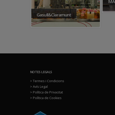
MARCO POLO
t
Els
NOTES LEGALS
> Termes i Condicions
> Avís Legal
> Política de Privacitat
> Política de Cookies