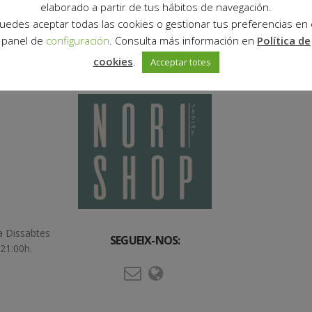
elaborado a partir de tus hábitos de navegación.
uedes aceptar todas las cookies o gestionar tus preferencias en 
panel de
configuración
. Consulta más información en
Política de
cookies
.
Acceptar totes
 a Dissabtes
SEGUEIX-NOS:
 21:00h.