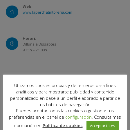
Web:
www.laperchatintoreria.com
Horari:
Dilluns a Dissabtes
9.15h – 21.00h
Utilizamos cookies propias y de terceros para fines
analíticos y para mostrarte publicidad y contenido
personalizado en base a un perfil elaborado a partir de
tus hábitos de navegación.
Puedes aceptar todas las cookies o gestionar tus
preferencias en el panel de
configuración
. Consulta más
información en
Política de cookies
.
Acceptar totes