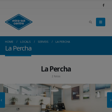
HOME
LOCALS
SERVEIS
LA PERCHA
La Percha
La Percha
2 fotos