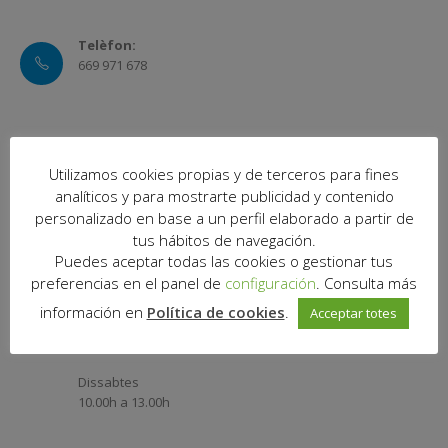
alliberar rigidesa i estrès, radiofreqüència facial i corporal per
reafirmar i revitalitzar la pell, i pressoteràpia per millorar el
drenatge, reduir la retenció, eliminar sensació de fatiga i
descarregar cames pesades.
Les nostres sessions són personalitzades, adaptades a les
necessitats de cada persona per afavorir lleugeresa, mobilitat i
una sensació real de benestar.
Utilizamos cookies propias y de terceros para fines
Un entorn tranquil, proper i cuidat on desconnectar i recuperar
analíticos y para mostrarte publicidad y contenido
energia.
personalizado en base a un perfil elaborado a partir de
tus hábitos de navegación.
Telèfon:
Puedes aceptar todas las cookies o gestionar tus
669 971 678
preferencias en el panel de
configuración
. Consulta más
información en
Política de cookies
.
Acceptar totes
On estem:
Plaça Ausiàs March 1-9 Local 5 Planta 1a.