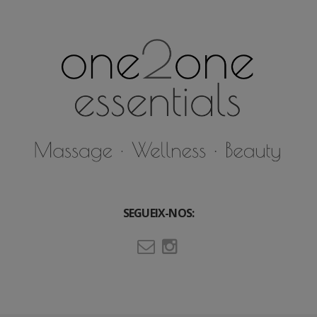
Horari:
Dilluns a Divendres
9.30h – 13.30h i 16.00h – 20.00h
(amb flexibilitat segons reserva)
Dissabtes
10.00h a 13.00h