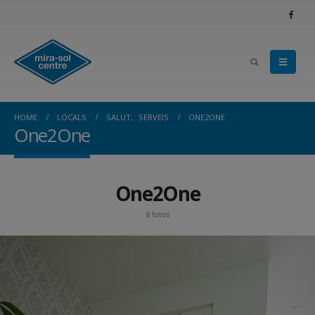
HOME
LOCALS
SALUT
,
SERVEIS
ONE2ONE
One2One
One2One
6 fotos