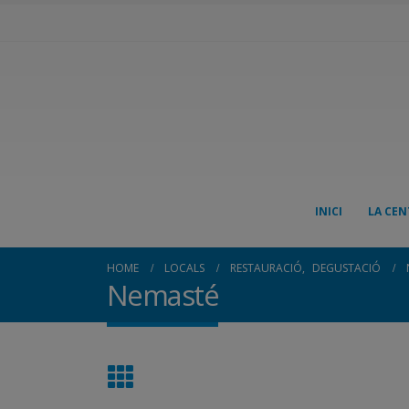
INICI
LA CEN
HOME
LOCALS
RESTAURACIÓ
,
DEGUSTACIÓ
Nemasté