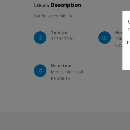
Locals
Description
Bar de tapes Mira Sol
U
Telèfon:
Horari:
93.582.70.51
Dilluns
P
08:00 –
On estem:
Mercat Municipal
Parada 15