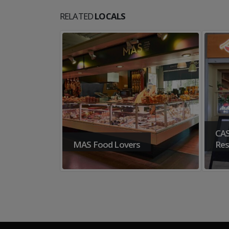
RELATED
LOCALS
CASA MUSHIKI ( Asian
Restaurant )
FA