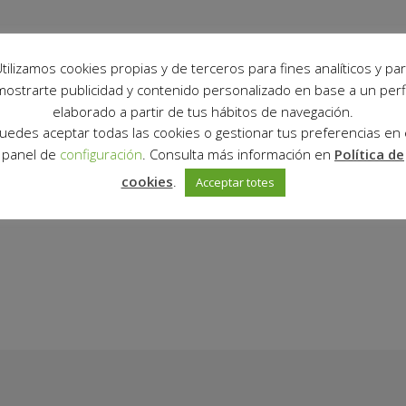
tilizamos cookies propias y de terceros para fines analíticos y pa
mostrarte publicidad y contenido personalizado en base a un perfi
elaborado a partir de tus hábitos de navegación.
 a Dissabtes
uedes aceptar todas las cookies o gestionar tus preferencias en 
 21:00h
panel de
configuración
. Consulta más información en
Política de
cookies
.
Acceptar totes