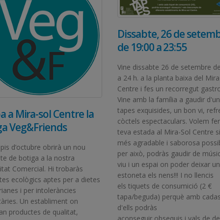
Dissabte, 26 de setem
de 19:00 a 23:55
Vine dissabte 26 de setembre de
a 24 h. a la planta baixa del Mira
Centre i fes un recorregut gast
Vine amb la família a gaudir d'u
tapes exquisides, un bon vi, refr
a a Mira-sol Centre la
còctels espectaculars. Volem fer
ga Veg&Friends
teva estada al Mira-Sol Centre si
més agradable i saborosa possib
ipis d’octubre obrirà un nou
per això, podràs gaudir de músi
te de botiga a la nostra
viu i un espai on poder deixar u
itat Comercial. Hi trobaràs
estoneta els nens!!! I no llencis
tes ecològics aptes per a dietes
els tiquets de consumició (2 €
ianes i per intoleràncies
tapa/beguda) perquè amb cada
tàries. Un establiment on
d'ells podràs
ran productes de qualitat,
aconseguir obsequis i vals de de