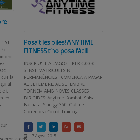
bre
Posa’t les piles! ANYTIME
 19 h.
FITNESS t’ho posa fàcil!
-Sol
ronòmic.
INSCRIU'TE A L'AGOST PER 0,00 €
nes
SENSE MATRÍCULES NI
esc i
PERMANÈNCIES I COMENÇA A PAGAR
 que la
AL SETEMBRE. AL SETEMBRE
gui al
TORNEM AMB NOVES CLASSES
le i,
DIRIGIDES: Anytime Kombat, Salsa,
ca en
Bachata, Sinergy 360, Club de
na
Corredors i Circuit Training.
scun
17 Agost, 2015
scompte dels...