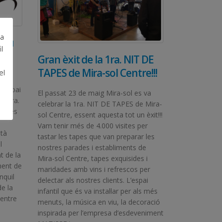
ra
nou
l
Gran èxit de la 1ra. NIT DE
TAPES de Mira-sol Centre!!!
el
u espai
El passat 23 de maig Mira-sol es va
la 1ra.
celebrar la 1ra. NIT DE TAPES de Mira-
at més
sol Centre, essent aquesta tot un èxit!!!
s
Vam tenir més de 4.000 visites per
stà
tastar les tapes que van preparar les
l
nostres parades i establiments de
t de la
Mira-sol Centre, tapes exquisides i
ment de
maridades amb vins i refrescos per
nquil
delectar als nostres clients. L’espai
e la
infantil que és va instal·lar per als més
mentre
menuts, la música en viu, la decoració
inspirada per l’empresa d’esdeveniment