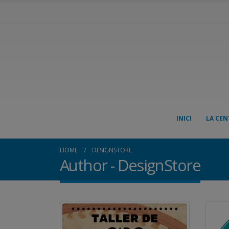
INICI
LA CEN
HOME
DESIGNSTORE
Author - DesignStore