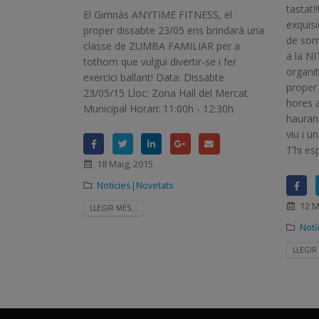
tastat!
El Gimnàs ANYTIME FITNESS, el
exquisi
proper dissabte 23/05 ens brindarà una
de somn
classe de ZUMBA FAMILIAR per a
a la N
tothom que vulgui divertir-se i fer
organit
exercici ballant! Data: Dissabte
proper
23/05/15 Lloc: Zona Hall del Mercat
hores a
Municipal Horari: 11:00h - 12:30h
hauran
viu i u
T’hi es
18 Maig, 2015
Notícies|Novetats
12 M
LLEGIR MÉS...
Notí
LLEGIR 