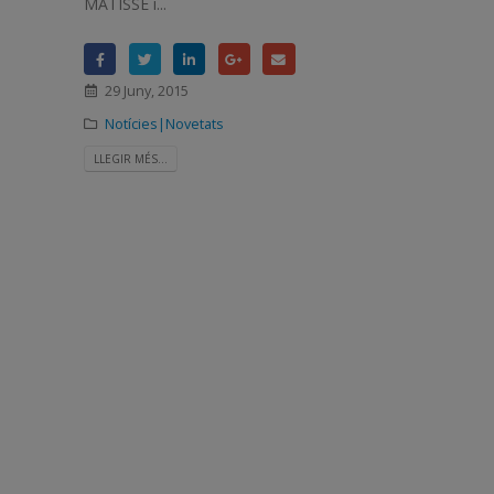
MATISSE i...
29 Juny, 2015
Notícies|Novetats
LLEGIR MÉS...
PARANDÚ, nova pizzeria
ecològica a Mira-sol Centre,
la trobaràs a la Planta 1