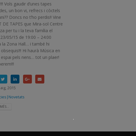
!!!!! Vols gaudir d’unes tapes
des, un bon vi, refrecs i còctels
i?? Doncs no t’ho perdis!! Vine
IT DE TAPES que Mira-sol Centre
za per tu i la teva família el
IMATGES DE SANT JOR
 23/05/15 de 19:00 – 24:00
2015
 la Zona Hall… i també hi
 obsequis!!! Hi haurà Música en
Hi havia una vegada... &nbsp;
n espai pels nens… tot un plaer!
perem!!!
30 Abril, 2015
Notícies|Novetats
aig, 2015
LLEGIR MÉS...
cies|Novetats
MÉS...
1er. ANIVERSARI DE