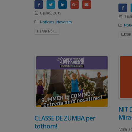
8 juliol, 2015
1 jul
Notícies|Novetats
Notí
LLEGIR MÉS...
LLEGIR 
NIT 
Mira-
CLASSE DE ZUMBA per
tothom!
Mira-s