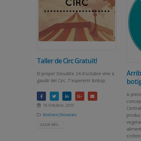
Taller de Circ Gratuït!
Arrib
El proper Dissabte 24 d'octubre vine a
boti
gaudir del Circ. T'esperem! &nbsp;
A princ
concep
16 Octubre, 2015
Central
Notícies|Novetats
produc
vegetar
LLEGIR MÉS...
alimen
s’oferi