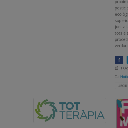
proximi
pestici
ecològi
superio
junt a 
tots el
proced
verdura
1 Oc
Notí
LLEGIR 