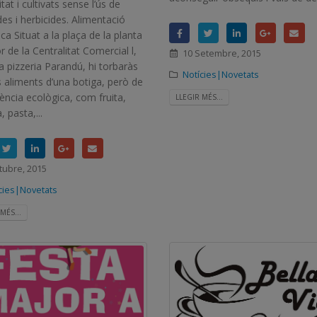
tat i cultivats sense l’ús de
des i herbicides. Alimentació
ca Situat a la plaça de la planta
r de la Centralitat Comercial l,
10 Setembre, 2015
la pizzeria Parandú, hi torbaràs
Notícies|Novetats
s aliments d’una botiga, però de
ència ecològica, com fruita,
LLEGIR MÉS...
, pasta,...
tubre, 2015
cies|Novetats
MÉS...