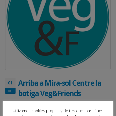
Arriba a Mira-sol Centre la
01
botiga Veg&Friends
oct.
Notícies|Novetats
Utilizamos cookies propias y de terceros para fines
A principis d’octubre obrirà un nou concepte de botiga a la nostra