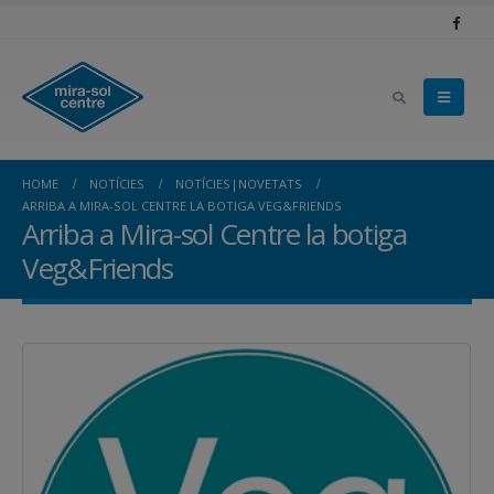
HOME
NOTÍCIES
NOTÍCIES|NOVETATS
ARRIBA A MIRA-SOL CENTRE LA BOTIGA VEG&FRIENDS
Arriba a Mira-sol Centre la botiga
Veg&Friends