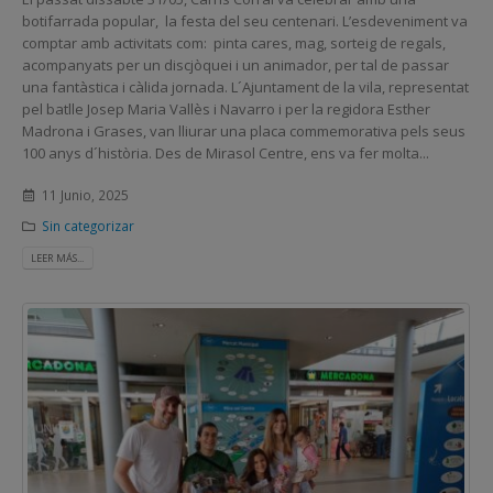
botifarrada popular, la festa del seu centenari. L’esdeveniment va
comptar amb activitats com: pinta cares, mag, sorteig de regals,
acompanyats per un discjòquei i un animador, per tal de passar
una fantàstica i càlida jornada. L´Ajuntament de la vila, representat
pel batlle Josep Maria Vallès i Navarro i per la regidora Esther
Madrona i Grases, van lliurar una placa commemorativa pels seus
100 anys d´història. Des de Mirasol Centre, ens va fer molta...
11 Junio, 2025
Sin categorizar
LEER MÁS...