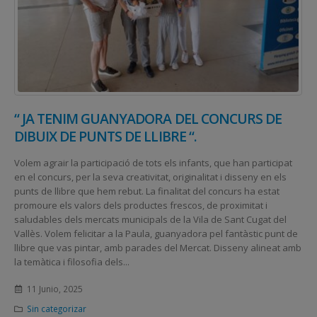
“ JA TENIM GUANYADORA DEL CONCURS DE
DIBUIX DE PUNTS DE LLIBRE “.
Volem agrair la participació de tots els infants, que han participat
en el concurs, per la seva creativitat, originalitat i disseny en els
punts de llibre que hem rebut. La finalitat del concurs ha estat
promoure els valors dels productes frescos, de proximitat i
saludables dels mercats municipals de la Vila de Sant Cugat del
Vallès. Volem felicitar a la Paula, guanyadora pel fantàstic punt de
llibre que vas pintar, amb parades del Mercat. Disseny alineat amb
la temàtica i filosofia dels...
11 Junio, 2025
Sin categorizar