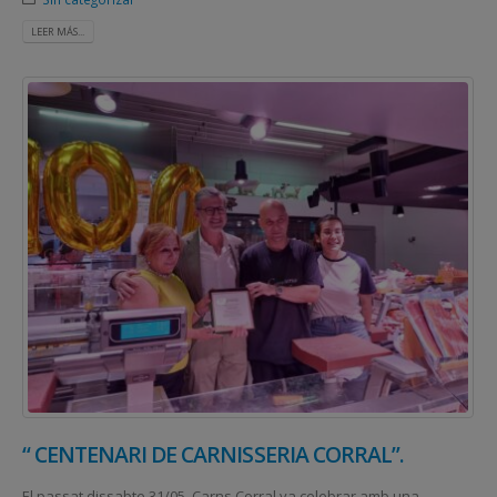
LEER MÁS...
“ CENTENARI DE CARNISSERIA CORRAL”.
El passat dissabte 31/05, Carns Corral va celebrar amb una