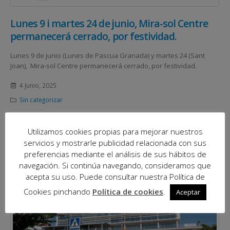
Lunes 9 i martes 24 de junio, Mira-sol Centre
permanecerá cerrado, por festividad.
Lunes 9 de junio (Lunes de Pascua Granada) y martes 24 (Sant
Joan), Mira-sol Centre permanecerá cerrado, por festividad.
4 Junio, 2025
Sin categorizar
LEER MÁS...
Utilizamos cookies propias para mejorar nuestros
servicios y mostrarle publicidad relacionada con sus
preferencias mediante el análisis de sus hábitos de
navegación. Si continúa navegando, consideramos que
acepta su uso. Puede consultar nuestra Política de
Cookies pinchando
Política de cookies
.
Aceptar