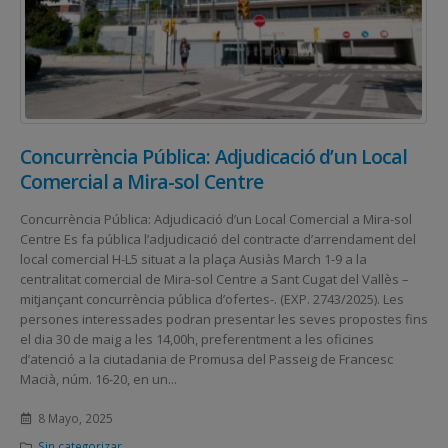
Concurrència Pública: Adjudicació d’un Local
Comercial a Mira-sol Centre
Concurrència Pública: Adjudicació d’un Local Comercial a Mira-sol
Centre Es fa pública l’adjudicació del contracte d’arrendament del
local comercial H-L5 situat a la plaça Ausiàs March 1-9 a la
centralitat comercial de Mira-sol Centre a Sant Cugat del Vallès –
mitjançant concurrència pública d’ofertes-. (EXP. 2743/2025). Les
persones interessades podran presentar les seves propostes fins
el dia 30 de maig a les 14,00h, preferentment a les oficines
d’atenció a la ciutadania de Promusa del Passeig de Francesc
Macià, núm. 16-20, en un...
8 Mayo, 2025
Sin categorizar