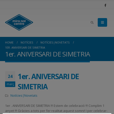
HOME
NOTÍCIES
NOTÍCIES|NOVETATS
1ER. ANIVERSARI DE SIMETRIA
1er. ANIVERSARI DE SIMETRIA
1er. ANIVERSARI DE
24
SIMETRIA
març
Notícies|Novetats
1er . ANIVERSARI DE SIMETRIA !!! Estem de celebració !!! Complim 1
anyet !!! Gràcies a tots per fer realitat aquest somni! I per celebrar-