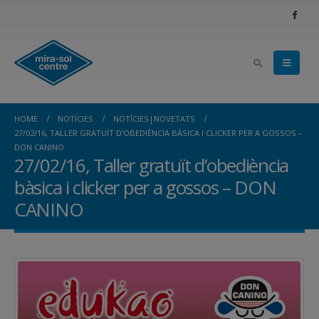
HOME
NOTÍCIES
NOTÍCIES|NOVETATS
27/02/16, TALLER GRATUÏT D’OBEDIÈNCIA BÀSICA I CLICKER PER A GOSSOS –
DON CANINO
27/02/16, Taller gratuït d’obediència
bàsica i clicker per a gossos – DON
CANINO