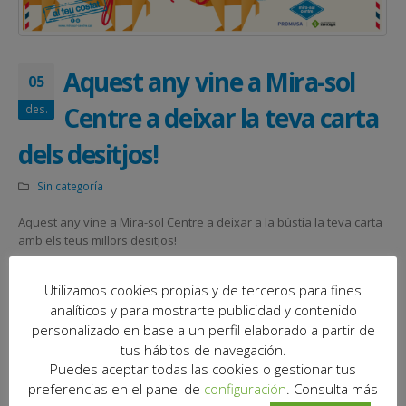
Aquest any vine a Mira-sol
05
Centre a deixar la teva carta
des.
dels desitjos!
Sin categoría
Aquest any vine a Mira-sol Centre a deixar a la bústia la teva carta
amb els teus millors desitjos!
Molt Bones Festes!
Utilizamos cookies propias y de terceros para fines
analíticos y para mostrarte publicidad y contenido
personalizado en base a un perfil elaborado a partir de
tus hábitos de navegación.
Puedes aceptar todas las cookies o gestionar tus
preferencias en el panel de
configuración
. Consulta más