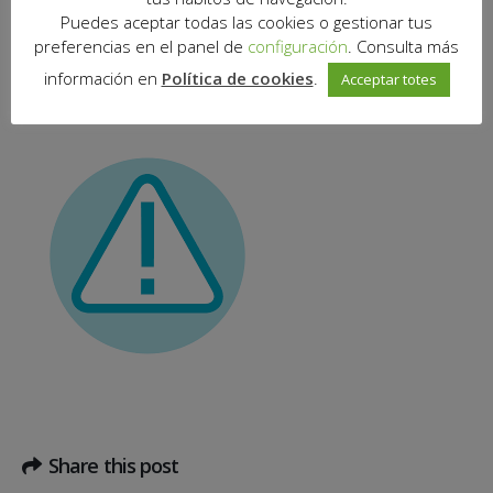
Puedes aceptar todas las cookies o gestionar tus
ATENCIÓ: Els dies 6 i 8 de desembre Mira-sol Centre romandrà
preferencias en el panel de
configuración
. Consulta más
tancat.
información en
Política de cookies
.
Acceptar totes
Moltes Gràcies!
Share this post