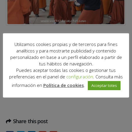
CARNAVAL 2015
20
Utilizamos cookies propias y de terceros para fines
febr.
analíticos y para mostrarte publicidad y contenido
Notícies|Novetats
personalizado en base a un perfil elaborado a partir de
Imatges del CARNAVAL a Mira-sol
tus hábitos de navegación.
Puedes aceptar todas las cookies o gestionar tus
Centre!!!
preferencias en el panel de
configuración
. Consulta más
información en
Política de cookies
.
Acceptar totes
Share this post