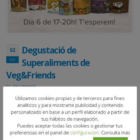
Degustació de
02
Superaliments de
oct.
Veg&Friends
Sin categoría
Utilizamos cookies propias y de terceros para fines
analíticos y para mostrarte publicidad y contenido
personalizado en base a un perfil elaborado a partir de
tus hábitos de navegación.
Puedes aceptar todas las cookies o gestionar tus
preferencias en el panel de
configuración
. Consulta más