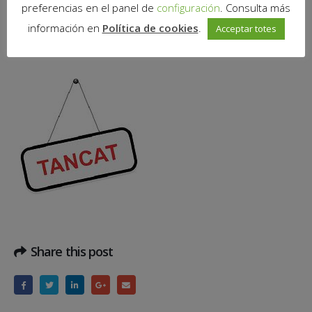
preferencias en el panel de
configuración
. Consulta más
El dilluns 11 de setembre, les instal·lacions de Mira-sol Centre
romandran tancades.
información en
Política de cookies
.
Acceptar totes
Bona DIADA!
Share this post