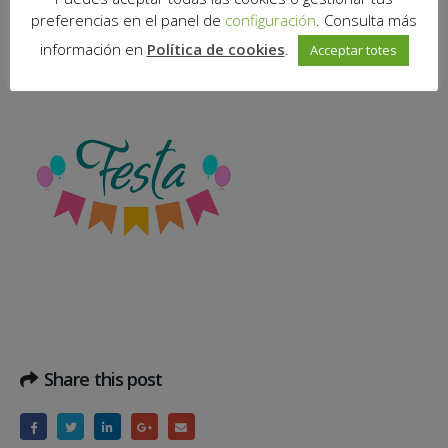
motiu de la festivitat del dia de l’Assumpció de la Mare de Deu.
preferencias en el panel de
configuración
. Consulta más
Bona diada!
información en
Política de cookies
.
Acceptar totes
Share this post