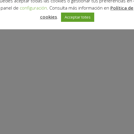
uedes aceptar todas las cookies o gestionar tus preferencias en 
panel de
configuración
. Consulta más información en
Política de
cookies
.
Acceptar totes