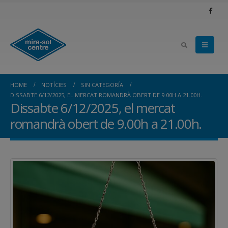
HOME
NOTÍCIES
SIN CATEGORÍA
DISSABTE 6/12/2025, EL MERCAT ROMANDRÀ OBERT DE 9.00H A 21.00H.
Dissabte 6/12/2025, el mercat
romandrà obert de 9.00h a 21.00h.