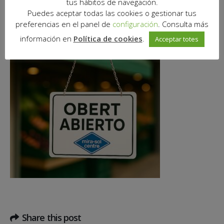
tus hábitos de navegación.
Puedes aceptar todas las cookies o gestionar tus
Dissabte 6/12/2025, el mercat romandrà obert de 9.00h a 21.00h.
preferencias en el panel de
configuración
. Consulta más
información en
Política de cookies
.
Acceptar totes
Share this post