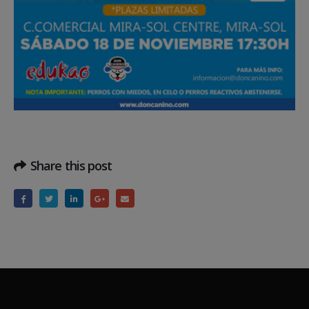
Share this post