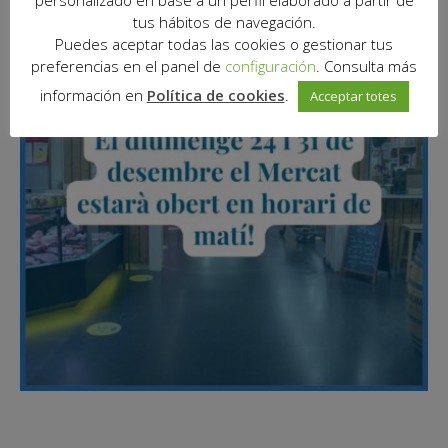
personalizado en base a un perfil elaborado a partir de
tus hábitos de navegación.
Puedes aceptar todas las cookies o gestionar tus
preferencias en el panel de
configuración
. Consulta más
información en
Política de cookies
.
Acceptar totes