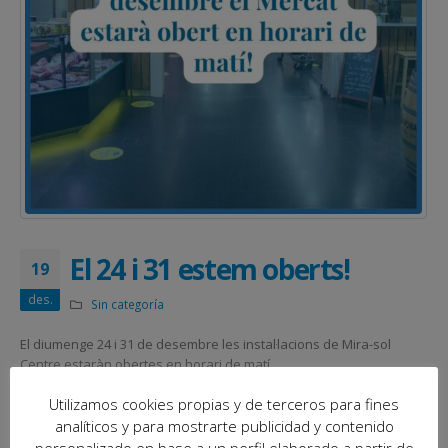
El 24 i 31 estem oberts!
19
des.
Sin categoría
El diumenge 24 i 31 de desembre les instal·lacions de Mira-sol
Centre estaràn obertes en horari de matí.
Aprofita per fer les darreres compres!
Utilizamos cookies propias y de terceros para fines
analíticos y para mostrarte publicidad y contenido