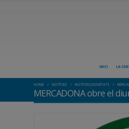
INICI
LA CEN
HOME
NOTÍCIES
NOTÍCIES|NOVETATS
MERCAD
MERCADONA obre el dium