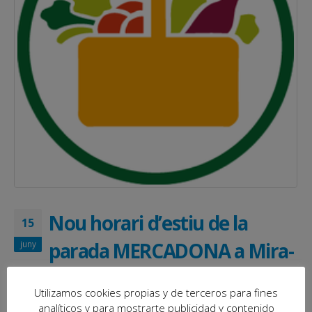
Nou horari d’estiu de la
15
parada MERCADONA a Mira-
juny
sol Centre
Utilizamos cookies propias y de terceros para fines
Sin categoría
analíticos y para mostrarte publicidad y contenido