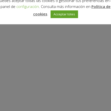
uedes aceptar todas las cookies o gestionar tus preferencias en 
panel de
configuración
. Consulta más información en
Política de
cookies
.
Acceptar totes