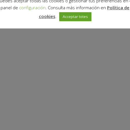
uedes aceptar todas las cookies o gestionar tus preferencias en 
panel de
configuración
. Consulta más información en
Política de
cookies
.
Acceptar totes