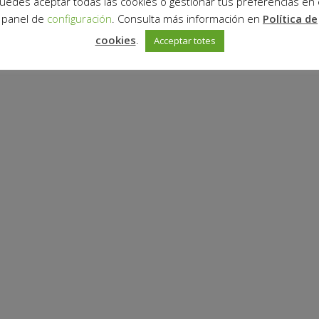
uedes aceptar todas las cookies o gestionar tus preferencias en 
panel de
configuración
. Consulta más información en
Política de
cookies
.
Acceptar totes