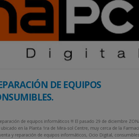
EPARACIÓN DE EQUIPOS
ONSUMIBLES.
 reparación de equipos informáticos !!! El pasado 29 de diciembre ZO
tá ubicado en la Planta 1ra de Mira-sol Centre, muy cerca de la Farmac
nta y reparación de equipos informáticos, Ocio Digital, consumibles