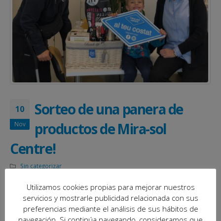
Sorteo de una panera de
10
productos de Mira-sol
Nov
Centre!
Sin categorizar
Ya hemos entregado al ganador la panera de productos valorada
Utilizamos cookies propias para mejorar nuestros
en 300 €uros!
servicios y mostrarle publicidad relacionada con sus
preferencias mediante el análisis de sus hábitos de
Gracias a todas aquellas personas que habeis participado. No
navegación. Si continúa navegando, consideramos que